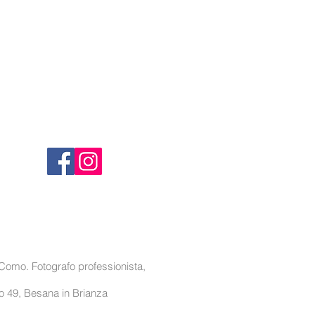
o migliore per costruire fiducia
i clienti che possono acquistare
ezza.
SEGUIMI
Como. Fotografo professionista,
io 49, Besana in Brianza