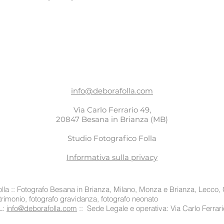
spedizioni è il mod
e rassicurare i tuo
da te in tutta sicur
CONTATTI
info@deborafolla.com
Via Carlo Ferrario 49,
20847 Besana in Brianza (MB)
Studio Fotografico Folla
Informativa sulla privacy
la :: Fotografo Besana in Brianza, Milano, Monza e Brianza, Lecco, 
matrimonio, fotografo gravidanza, fotografo neonato
L:
info@deborafolla.com
:: Sede Legale e operativa: Via Carlo Ferrar