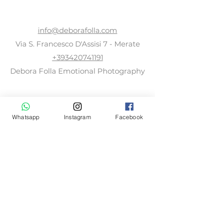
spedizioni è il modo migliore per
costruire fiducia e rassicurare i
CONTACTS
tuoi clienti che possono
info@deborafolla.com
acquistare da te in tutta sicurezza.
Via S. Francesco D'Assisi 7 - Merate
+393420741191
Debora Folla Emotional Photography
FOLLOW ME
Whatsapp
Instagram
Facebook
© 2021 Copyright - Debora Folla :: Wedding
Photographer Milan, Monza and Brianza,
Lecco, Como. Professional photographer,
portrait photographer
:: VAT number
10397550962
:: EMAIL:
info@deborafolla.com
::