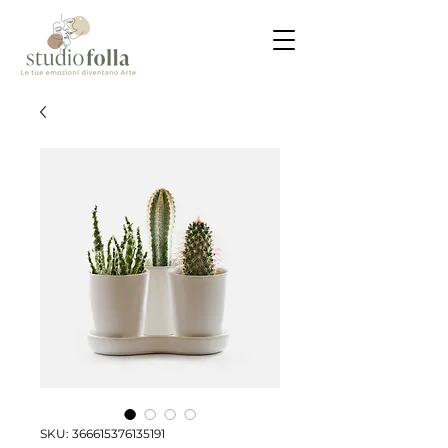
SKU: 366615376135191